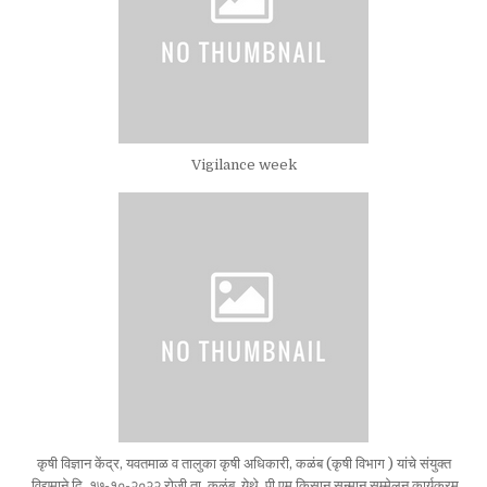
Vigilance week
कृषी विज्ञान केंद्र, यवतमाळ व तालुका कृषी अधिकारी, कळंब (कृषी विभाग ) यांचे संयुक्त
विद्यमाने दि. १७-१०-२०२२ रोजी ता. कळंब येथे पी एम किसान सन्मान सम्मेलन कार्यक्रम